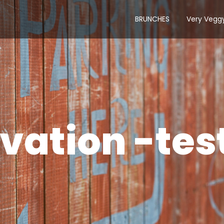
BRUNCHES
Very Vegg
vation -tes