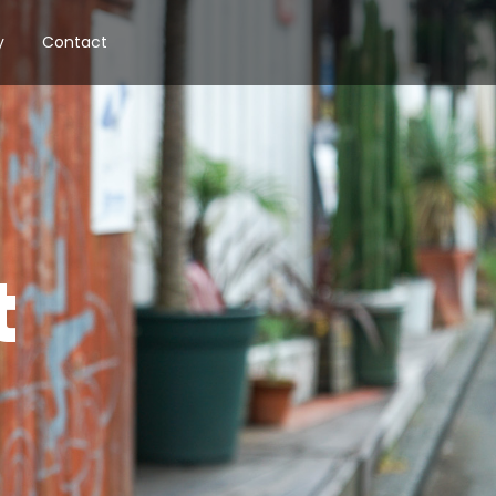
y
Contact
t