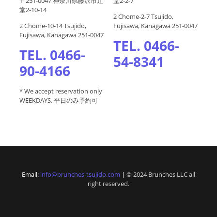
〒251-0047 神奈川県藤沢市辻
堂2-2-7
堂2-10-14
2 Chome-2-7 Tsujido,
2 Chome-10-14 Tsujido,
Fujisawa, Kanagawa 251-0047
Fujisawa, Kanagawa 251-0047
TEL. 0466-
TEL. 0466-
54-8341
90-4166
* We accept reservation only
WEEKDAYS. 平日のみ予約可
Email:
info@brunches-tsujido.com
|
© 2024 Brunches LLC all
right reserved.